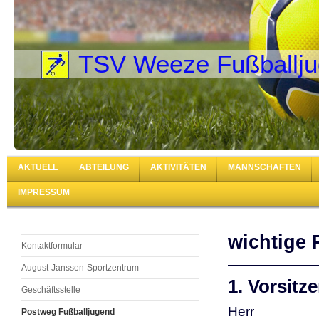
TSV Weeze Fußballj
AKTUELL
ABTEILUNG
AKTIVITÄTEN
MANNSCHAFTEN
IMPRESSUM
wichtige 
Kontaktformular
August-Janssen-Sportzentrum
1. Vorsitz
Geschäftsstelle
Herr
Postweg Fußballjugend