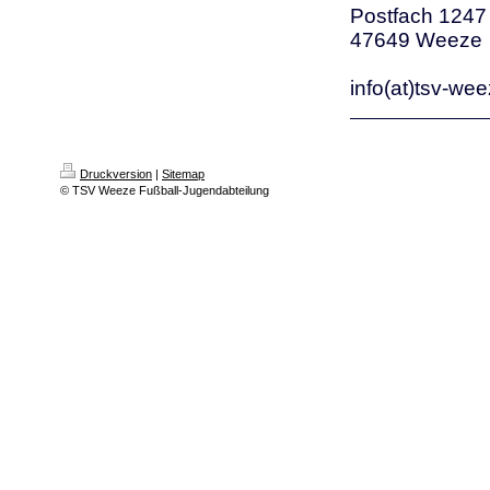
Postfach 1247
47649 Weeze
info(at)tsv-we
Druckversion
|
Sitemap
© TSV Weeze Fußball-Jugendabteilung